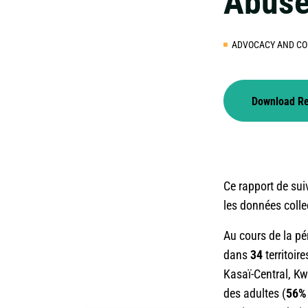
Abuse
ADVOCACY AND CO
Download R
Ce rapport de sui
les données colle
Au cours de la pér
dans
34
territoir
Kasaï-Central, K
des adultes (
56