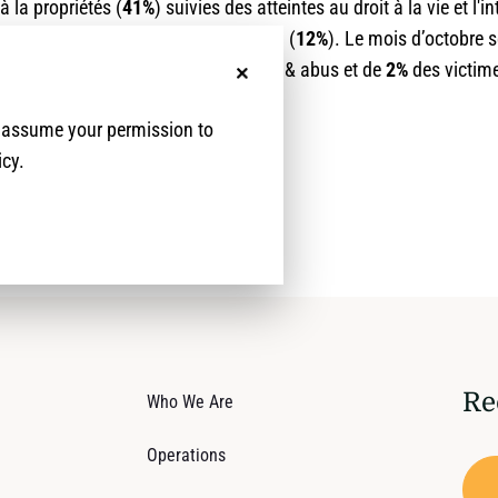
 à la propriétés (
41%
) suivies des atteintes au droit à la vie et l'
 au droit à la liberté (
17%
) et les VBG (
12%
). Le mois d’octobre s
ar une hausse de
26%
des violations & abus et de
2%
des victim
No, thanks
re 2024.
e assume your permission to
icy.
Re
Who We Are
Operations