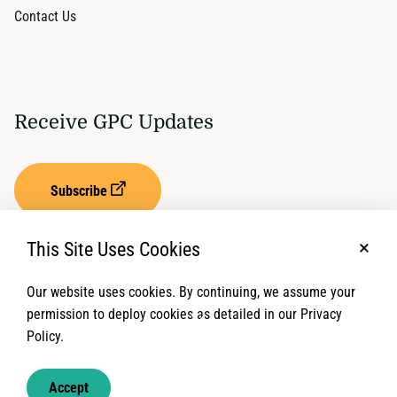
Contact Us
Receive GPC Updates
Subscribe
This Site Uses Cookies
No, t
Our website uses cookies. By continuing, we assume your
Privacy Settings
Term of Service
permission to deploy cookies as detailed in our Privacy
Policy.
© 2026 Global Protection Cluster. All rights reserved.
Accept