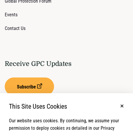
Global Protection Forum
Events
Contact Us
Receive GPC Updates
Subscribe
This Site Uses Cookies
No, t
Our website uses cookies. By continuing, we assume your
Privacy Settings
Term of Service
permission to deploy cookies as detailed in our Privacy