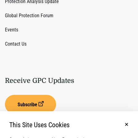
Protection Analysis Update
Global Protection Forum
Events
Contact Us
Receive GPC Updates
Subscribe
This Site Uses Cookies
No, t