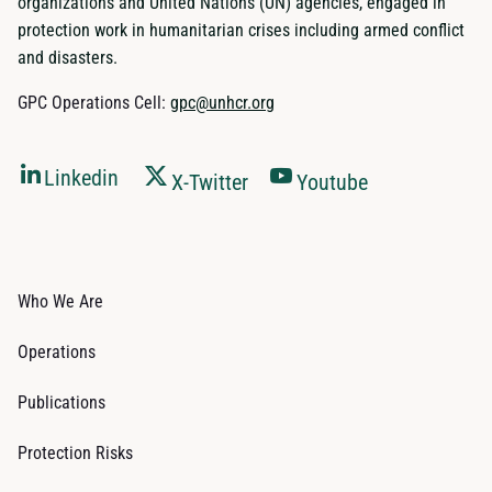
organizations and United Nations (UN) agencies, engaged in
protection work in humanitarian crises including armed conflict
and disasters.
GPC Operations Cell:
gpc@unhcr.org
Linkedin
X-Twitter
Youtube
Who We Are
Operations
Publications
Protection Risks