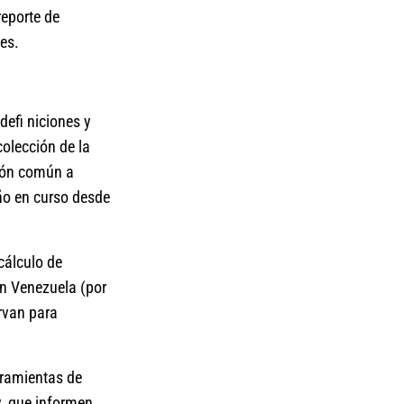
reporte de
es.
defi niciones y
colección de la
ción común a
ño en curso desde
cálculo de
en Venezuela (por
rvan para
rramientas de
y, que informen