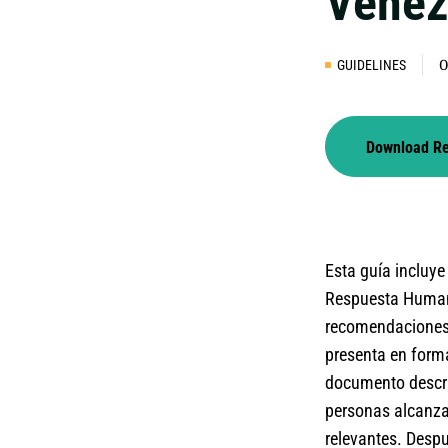
Venez
GUIDELINES
0
Download R
Esta guía incluye
Respuesta Humani
recomendaciones 
presenta en forma
documento descri
personas alcanza
relevantes. Despu