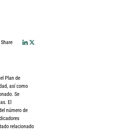
Share
 el Plan de
idad, así como
ionado. Se
as. El
 del número de
ndicadores
rtado relacionado