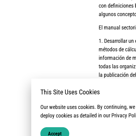
con definiciones 
algunos concepto
El manual sectori
1. Desarrollar un
métodos de cálcul
información de m
todas las organi
la publicación de
2. Aportar a las
This Site Uses Cookies
personas alcanza
ejemplo, la 345W
Our website uses cookies. By continuing, w
adoptar un están
deploy cookies as detailed in our Privacy Pol
3. Establecer un 
Accept
reporte estándar