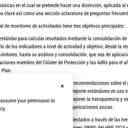
básicas en el cual se pretende hacer una distinción, aplicada al 
s clave así como una sección aclaratoria de preguntas frecuent
al de monitoreo de actividades tiene tres objetivos principales:
 estándar para calcular resultados mediante la consolidación de 
o de los indicadores a nivel de actividad y objetivo, desde la re
onitoreo, hasta su análisis y consolidación, que sea de aplica
zaciones miembro del Clúster de Protección y las AdRs para el a
l Plan.
 organizaciones miembro una serie de recomendaciones sobre el 
No, thanks
das, utilizando las herramientas de reporte estándares en uso 
) de manera más consistente, que mejoren la transparencia y si
e assume your permission to
dar de cálculo común a todas las organizaciones socias.
icy.
puente de enlace entre los datos recolectados a través de las he
es y los Informes Periódicos de Monitoreo (PMR) del HRP 2024 