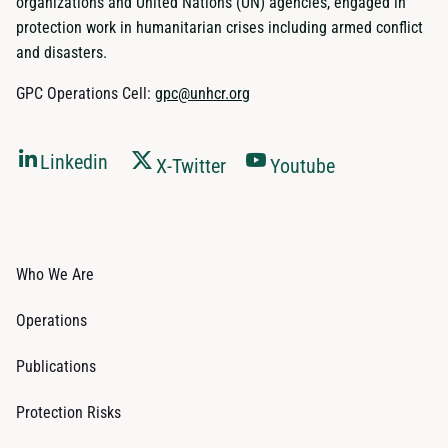
organizations and United Nations (UN) agencies, engaged in
protection work in humanitarian crises including armed conflict
and disasters.
GPC Operations Cell:
gpc@unhcr.org
Linkedin
X-Twitter
Youtube
Who We Are
Operations
Publications
Protection Risks