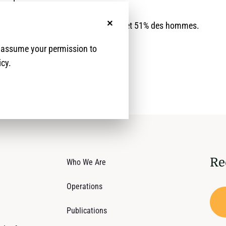
sur le genre.
e 48% des victimes sont des femmes et 51% des hommes.
No, thanks
e assume your permission to
icy.
Re
Who We Are
Operations
Publications