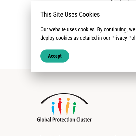
sexuelles basées 
This Site Uses Cookies
En outre, plus d
Our website uses cookies. By continuing, w
deploy cookies as detailed in our Privacy Pol
Accept