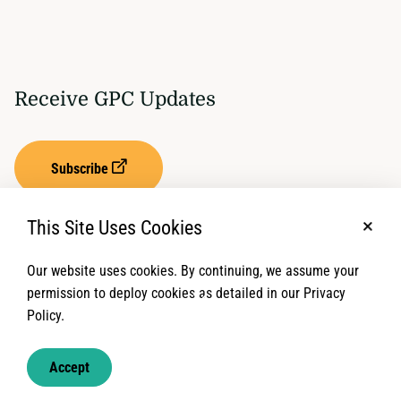
Receive GPC Updates
Subscribe
This Site Uses Cookies
No, t
Our website uses cookies. By continuing, we assume your
Privacy Settings
Term of Service
permission to deploy cookies as detailed in our Privacy
Policy.
© 2026 Global Protection Cluster. All rights reserved.
Accept